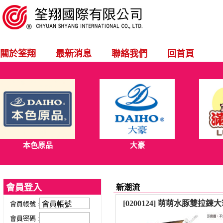
關於筌翔
最新消息
聯絡我們
回首頁
本色原品
大豪
會員登入
新潮流
[0200124] 萌萌水豚雙拉鍊
會員帳號 :
會員密碼 :