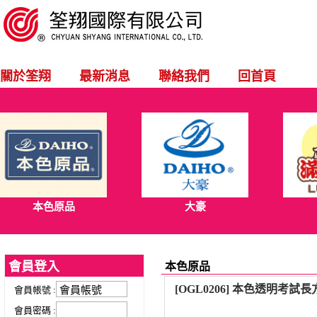
關於筌翔
最新消息
聯絡我們
回首頁
本色原品
大豪
會員登入
本色原品
[OGL0206] 本色透明考試
會員帳號 :
會員密碼 :