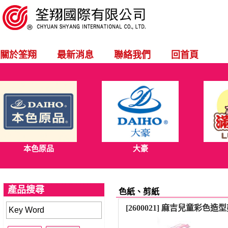
關於筌翔
最新消息
聯絡我們
回首頁
本色原品
大豪
產品搜尋
色紙、剪紙
[2600021] 麻吉兒童彩色造