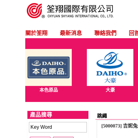
關於筌翔
最新消息
聯絡我們
回
本色原品
大豪
產品搜尋
跳繩
[5000073] 吉