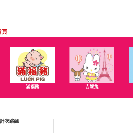
首頁
滿福豬
吉妮兔
妮兔計次跳繩