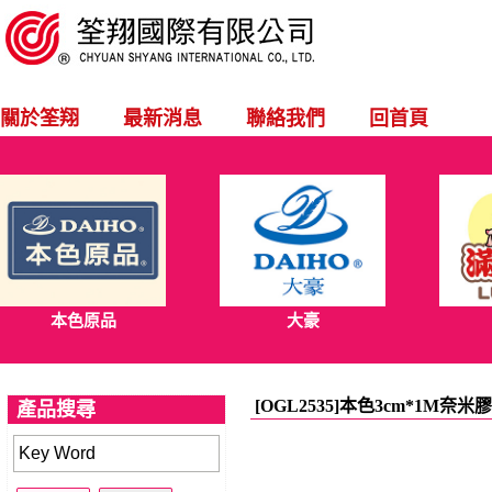
關於筌翔
最新消息
聯絡我們
回首頁
本色原品
大豪
[OGL2535]本色3cm*1M奈米
產品搜尋